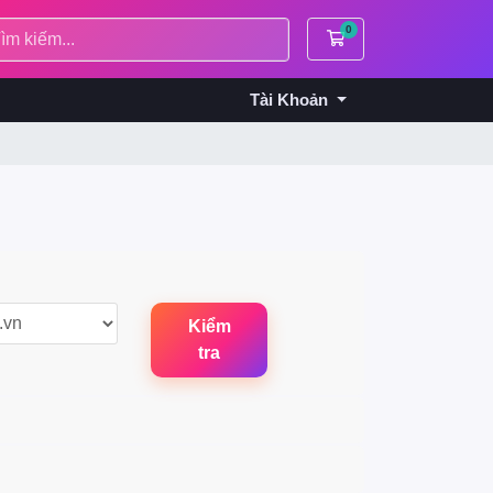
0
Giỏ hàng
Tài Khoản
Kiểm
tra